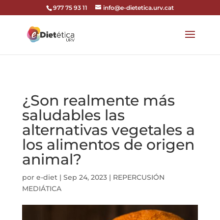
codi google analytics:
977 75 93 11
info@e-dietetica.urv.cat
¿Son realmente más
saludables las
alternativas vegetales a
los alimentos de origen
animal?
por
e-diet
|
Sep 24, 2023
|
REPERCUSIÓN
MEDIÁTICA