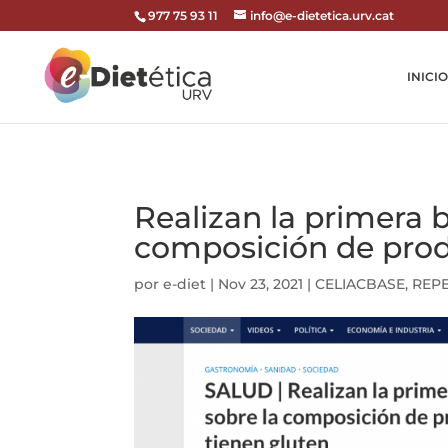
codi google analytics:
977 75 93 11
info@e-dietetica.urv.cat
INICIO
Realizan la primera 
composición de prod
por
e-diet
|
Nov 23, 2021
|
CELIACBASE
,
REP