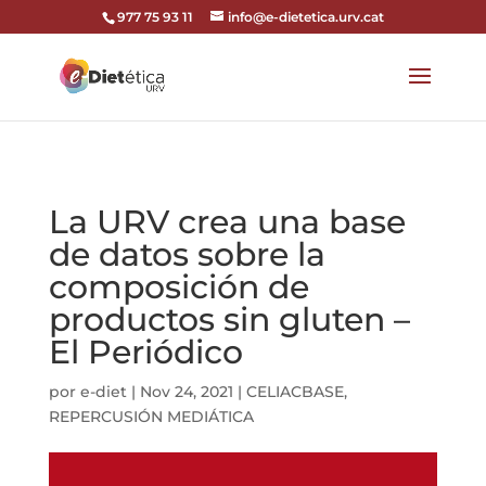
codi google analytics:
977 75 93 11
info@e-dietetica.urv.cat
La URV crea una base
de datos sobre la
composición de
productos sin gluten –
El Periódico
por
e-diet
|
Nov 24, 2021
|
CELIACBASE
,
REPERCUSIÓN MEDIÁTICA