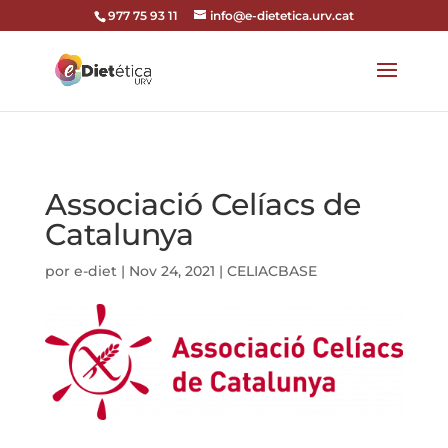
codi google analytics:
977 75 93 11
info@e-dietetica.urv.cat
Associació Celíacs de
Catalunya
por
e-diet
|
Nov 24, 2021
|
CELIACBASE